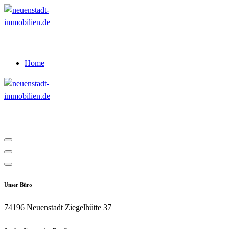
Zum
Inhalt
springen
Wir verkaufen Ihre Immobilien
Home
Wir verkaufen Ihre Immobilien
Unser Büro
74196 Neuenstadt Ziegelhütte 37