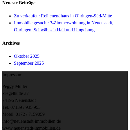
Neueste Beiträge
Zu verkaufen: Reihenendhaus in Öhringen-Süd-Mitte
Immobilie gesucht: 3-Zimmerwohnung in Neuenstadt,
Öhringen, Schwäbisch Hall und Umgebung
Archives
Oktober 2025
September 2025
Impressum
Peggy Müller
Ziegelhütte 37
74196 Neuenstadt
Tel. 07139 / 935 953
Mobil: 0172 / 7159059
info@neuenstadt-immobilien.de
www.neuenstadt-immobilien.de