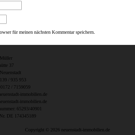
owser für meinen nächsten Kommentar speichern.
Müller
hütte 37
Neuenstadt
7139 / 935 953
 0172 / 7159059
euenstadt-immobilien.de
uenstadt-immobilien.de
nummer: 65293/40901
Nr. DE 174345189
Copyright © 2026 neuenstadt-immobilien.de