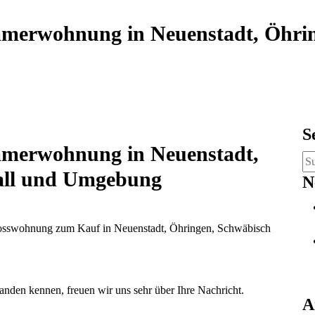
mmerwohnung in Neuenstadt, Öhrin
S
mmerwohnung in Neuenstadt,
Su
all und Umgebung
na
N
chosswohnung zum Kauf in Neuenstadt, Öhringen, Schwäbisch
anden kennen, freuen wir uns sehr über Ihre Nachricht.
A