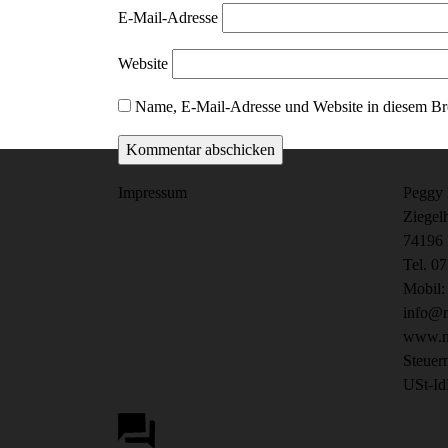
E-Mail-Adresse
Website
Name, E-Mail-Adresse und Website in diesem Br
Impressum
Peggy 
Ziegel
74196 
Tel. 0
Mobil:
info@n
www.ne
Steuer
USt-Id