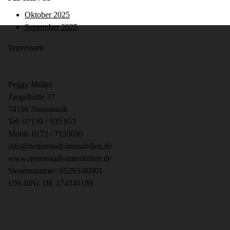
Oktober 2025
September 2025
Impressum
Peggy Müller
Ziegelhütte 37
74196 Neuenstadt
Tel. 07139 / 935 953
Mobil: 0172 / 7159059
info@neuenstadt-immobilien.de
www.neuenstadt-immobilien.de
Steuernummer: 65293/40901
USt-IdNr. DE 174345189