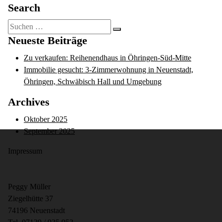
Search
Suche
nach:
Neueste Beiträge
Zu verkaufen: Reihenendhaus in Öhringen-Süd-Mitte
Immobilie gesucht: 3-Zimmerwohnung in Neuenstadt,
Öhringen, Schwäbisch Hall und Umgebung
Archives
Oktober 2025
September 2025
Impressum
Peggy Müller
Ziegelhütte 37
74196 Neuenstadt